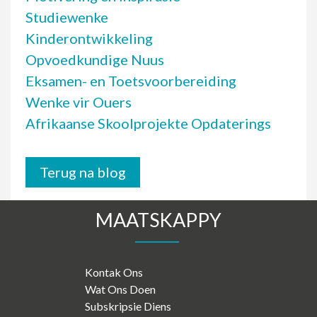
Studiewenke
Kinderontwikkeling
Opvoedkundige Nuus
Eksamen- en Toetsvoorbereiding
Wenke vir Ouers
Afrikaanse Skoolprojekte Opdaterings
Terug na blog
MAATSKAPPY
Kontak Ons
Wat Ons Doen
Subskripsie Diens