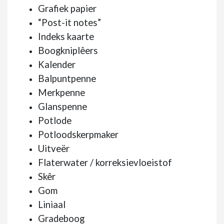
Grafiek papier
“Post-it notes”
Indeks kaarte
Boogkniplêers
Kalender
Balpuntpenne
Merkpenne
Glanspenne
Potlode
Potloodskerpmaker
Uitveër
Flaterwater / korreksievloeistof
Skêr
Gom
Liniaal
Gradeboog