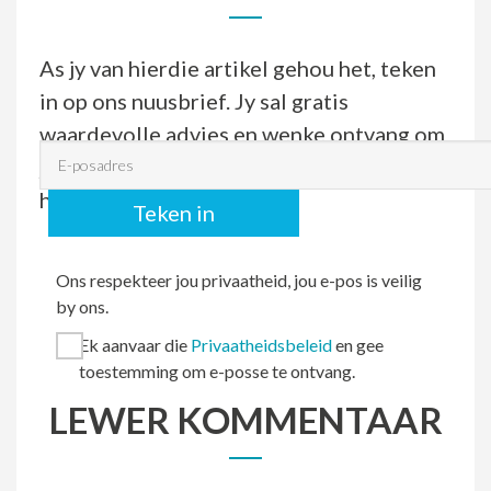
As jy van hierdie artikel gehou het, teken
in op ons nuusbrief. Jy sal gratis
waardevolle advies en wenke ontvang om
E-posadres
jou kinders se akademiese prestasie 'n
hupstoot te gee.
Teken in
Ons respekteer jou privaatheid, jou e-pos is veilig
by ons.
Ek aanvaar die
Privaatheidsbeleid
en gee
toestemming om e-posse te ontvang.
LEWER KOMMENTAAR