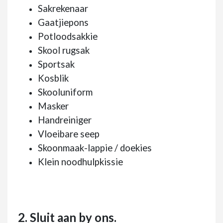
Sakrekenaar
Gaatjiepons
Potloodsakkie
Skool rugsak
Sportsak
Kosblik
Skooluniform
Masker
Handreiniger
Vloeibare seep
Skoonmaak-lappie / doekies
Klein noodhulpkissie
2. Sluit aan by ons.